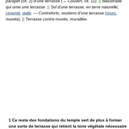
parapet
(cit. 2)
d'une terrasse
(→ Couvert, cit. 11).
||
Balustrade
qui orne une terrasse.
||
Sol d'une terrasse, en terre naturelle;
cimenté
,
dallé
.
—
Contreforts, soutiens d'une terrasse
(
murs
,
murets).
||
Terrasse contre-murée, muraillée.
1
Ce reste des fondations du temple sert de plus à former
une sorte de terrasse qui retient la terre végétale nécessaire