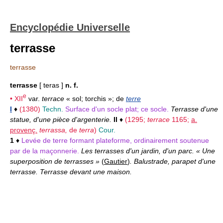
Encyclopédie Universelle
terrasse
terrasse
terrasse
[ teras ]
n. f.
e
•
XII
var.
terrace
« sol; torchis »; de
terre
I
♦
(1380)
Techn.
Surface d'un socle plat; ce socle.
Terrasse d'une
statue, d'une pièce d'argenterie.
II
♦
(1295;
terrace
1165;
a.
provenç.
terrassa,
de
terra
)
Cour.
1
♦
Levée de terre formant plateforme, ordinairement soutenue
par de la maçonnerie.
Les terrasses d'un jardin, d'un parc. « Une
superposition de terrasses »
(
Gautier
)
. Balustrade, parapet d'une
terrasse. Terrasse devant une maison.