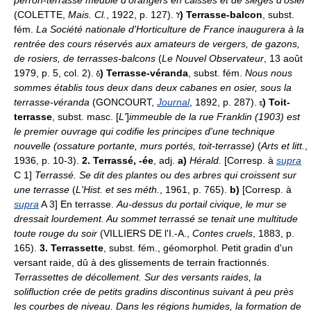
perron-terrasse meublé d'orangers en caisses et de sièges d'osier
(COLETTE,
Mais. Cl.
, 1922, p. 127).
)
Terrasse-balcon
, subst.
fém.
La Société nationale d'Horticulture de France inaugurera à la
rentrée des cours réservés aux amateurs de vergers, de gazons,
de rosiers, de terrasses-balcons
(
Le Nouvel Observateur
, 13 août
1979, p. 5, col. 2).
)
Terrasse-véranda
, subst. fém.
Nous nous
sommes établis tous deux dans deux cabanes en osier, sous la
terrasse-véranda
(GONCOURT,
Journal
, 1892, p. 287).
)
Toit-
terrasse
, subst. masc. [
L'
]
immeuble de la rue Franklin (1903) est
le premier ouvrage qui codifie les principes d'une technique
nouvelle (ossature portante, murs portés, toit-terrasse)
(
Arts et litt.
,
1936, p. 10-3).
2.
Terrassé, -ée
, adj.
a)
Hérald.
[Corresp. à
supra
C 1]
Terrassé. Se dit des plantes ou des arbres qui croissent sur
une terrasse
(
L'Hist. et ses méth.
, 1961, p. 765).
b)
[Corresp. à
supra
A 3] En terrasse.
Au-dessus du portail civique, le mur se
dressait lourdement. Au sommet terrassé se tenait une multitude
toute rouge du soir
(VILLIERS DE l'I.-A.,
Contes cruels
, 1883, p.
165).
3.
Terrassette
, subst. fém., géomorphol. Petit gradin d'un
versant raide, dû à des glissements de terrain fractionnés.
Terrassettes de décollement. Sur des versants raides, la
solifluction crée de petits gradins discontinus suivant à peu près
les courbes de niveau. Dans les régions humides, la formation de