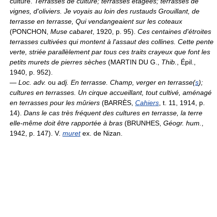
culture.
Terrasses de culture; terrasses étagées; terrasses de
vignes, d'oliviers.
Je voyais au loin des rustauds Grouillant, de
terrasse en terrasse, Qui vendangeaient sur les coteaux
(PONCHON,
Muse cabaret
, 1920, p. 95).
Ces centaines d'étroites
terrasses cultivées qui montent à l'assaut des collines. Cette pente
verte, striée parallèlement par tous ces traits crayeux que font les
petits murets de pierres sèches
(MARTIN DU G.,
Thib.
, Épil.,
1940, p. 952).
—
Loc. adv.
ou
adj.
En terrasse.
Champ, verger en terrasse(
s
);
cultures en terrasses.
Un cirque accueillant, tout cultivé, aménagé
en terrasses pour les mûriers
(BARRÈS,
Cahiers
, t. 11, 1914, p.
14).
Dans le cas très fréquent des cultures en terrasse, la terre
elle-même doit être rapportée à bras
(BRUNHES,
Géogr. hum.
,
1942, p. 147). V.
muret
ex. de Nizan.