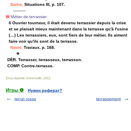
Sartre,
Situations III, p. 107.
———
III
Métier de terrassier.
6
Ouvrier tourneur, il était devenu terrassier depuis la crise
et se plaisait mieux maintenant dans la terrasse qu'à l'usine
(…) Les terrassiers, eux, sont fiers de leur métier. Ils aiment
faire voir qu'ils sont de la terrasse.
Navel,
Travaux, p. 168.
❖
DÉR.
Terrasser, terrasseux, terrasson.
COMP.
Contre-terrasse.
Encyclopédie Universelle
.
2012
.
Игры ⚽
Нужен реферат?
terra\ rossa
terrassement