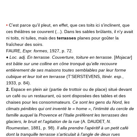
•
C'est parce qu'il pleut, en effet, que ces toits ici s'inclinent, que
ces théâtres se couvrent (...). Dans les sables brûlants, il n'y avait
ni toits, ni tuiles, mais des
terrasses
planes pour goûter la
fraîcheur des soirs.
FAURE,
Espr. formes
, 1927, p. 72.
♦
Loc. adj.
En terrasse.
Couverture, toiture en terrasse.
[
Mojacar
]
est bâtie sur une colline en cône tronqué qu'elle recouvre
entièrement de ses maisons toutes semblables par leur forme
cubique et leur toit en terrasse
(T'SERSTEVENS,
Itinér. esp.
,
1933, p. 84).
2.
Espace en plein air (partie de trottoir ou de place) situé devant
un café ou un restaurant, où sont disposées des tables et des
chaises pour les consommateurs.
Ce sont les gens du Nord, les
climats pénibles qui ont inventé le « home », l'intimité du cercle de
famille auquel la Provence et l'Italie préfèrent les terrasses des
glaciers, le bruit et l'agitation de la rue
(A. DAUDET,
N.
Roumestan
, 1881, p. 98).
Il alla prendre l'apéritif à un petit café
dont la tranquille terrasse s'articulait à l'angle de deux rues