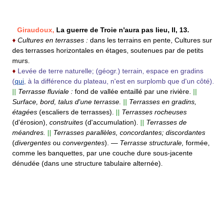
Giraudoux,
La guerre de Troie n'aura pas lieu, II, 13.
♦
Cultures en terrasses :
dans les terrains en pente, Cultures sur
des terrasses horizontales en étages, soutenues par de petits
murs.
♦
Levée de terre naturelle; (géogr.) terrain, espace en gradins
(
qui
, à la différence du plateau, n'est en surplomb que d'un côté).
||
Terrasse fluviale :
fond de vallée entaillé par une rivière.
||
Surface, bord, talus d'une terrasse.
||
Terrasses en gradins,
étagées
(escaliers de terrasses).
||
Terrasses rocheuses
(d'érosion),
construites
(d'accumulation).
||
Terrasses de
méandres.
||
Terrasses parallèles, concordantes; discordantes
(
divergentes
ou
convergentes
).
—
Terrasse structurale,
formée,
comme les banquettes, par une couche dure sous-jacente
dénudée (dans une structure tabulaire alternée).