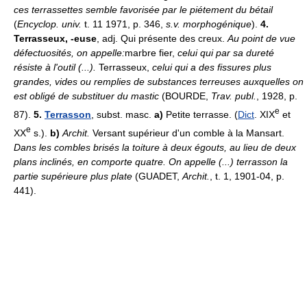
ces terrassettes semble favorisée par le piétement du bétail
(
Encyclop. univ.
t. 11 1971, p. 346,
s.v. morphogénique
).
4.
Terrasseux, -euse
, adj. Qui présente des creux.
Au point de vue
défectuosités, on appelle:
marbre fier,
celui qui par sa dureté
résiste à l'outil (...).
Terrasseux,
celui qui a des fissures plus
grandes, vides ou remplies de substances terreuses auxquelles on
est obligé de substituer du mastic
(BOURDE,
Trav. publ.
, 1928, p.
e
87).
5.
Terrasson
, subst. masc.
a)
Petite terrasse. (
Dict
. XIX
et
e
XX
s.).
b)
Archit.
Versant supérieur d'un comble à la Mansart.
Dans les combles brisés la toiture à deux égouts, au lieu de deux
plans inclinés, en comporte quatre. On appelle (...) terrasson la
partie supérieure plus plate
(GUADET,
Archit.
, t. 1, 1901-04, p.
441).