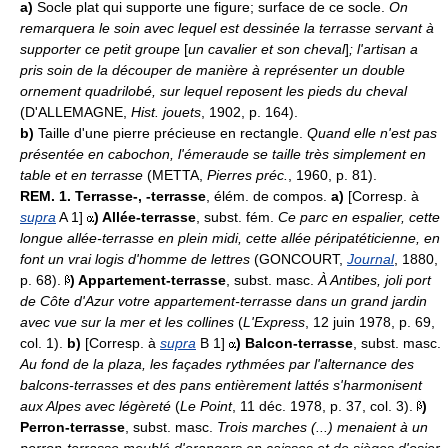
a)
Socle plat qui supporte une figure; surface de ce socle.
On
remarquera le soin avec lequel est dessinée la terrasse servant à
supporter ce petit groupe
[
un cavalier et son cheval
]
; l'artisan a
pris soin de la découper de manière à représenter un double
ornement quadrilobé, sur lequel reposent les pieds du cheval
(D'ALLEMAGNE,
Hist. jouets
, 1902, p. 164).
b)
Taille d'une pierre précieuse en rectangle.
Quand elle n'est pas
présentée en cabochon, l'émeraude se taille très simplement en
table et en terrasse
(METTA,
Pierres préc.
, 1960, p. 81).
REM.
1.
Terrasse-, -terrasse
, élém. de compos.
a)
[Corresp. à
supra
A 1]
)
Allée-terrasse
, subst. fém.
Ce parc en espalier, cette
longue allée-terrasse en plein midi, cette allée péripatéticienne, en
font un vrai logis d'homme de lettres
(GONCOURT,
Journal
, 1880,
p. 68).
)
Appartement-terrasse
, subst. masc.
À Antibes, joli port
de Côte d'Azur votre appartement-terrasse dans un grand jardin
avec vue sur la mer et les collines
(
L'Express
, 12 juin 1978, p. 69,
col. 1).
b)
[Corresp. à
supra
B 1]
)
Balcon-terrasse
, subst. masc.
Au fond de la plaza, les façades rythmées par l'alternance des
balcons-terrasses et des pans entièrement lattés s'harmonisent
aux Alpes avec légèreté
(
Le Point
, 11 déc. 1978, p. 37, col. 3).
)
Perron-terrasse
, subst. masc.
Trois marches (...) menaient à un