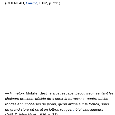
(QUENEAU,
Pierrot
, 1942, p. 211).
—
P. méton.
Mobilier destiné à cet espace.
Lecouvreur, sentant les
chaleurs proches, décide de « sortir la terrasse »: quatre tables
rondes et huit chaises de jardin, qu'on aligne sur le trottoir, sous
un grand store où on lit en lettres rouges:
h
ôtel-vins-liqueurs
(DABIT,
Hôtel Nord
, 1929, p. 73).