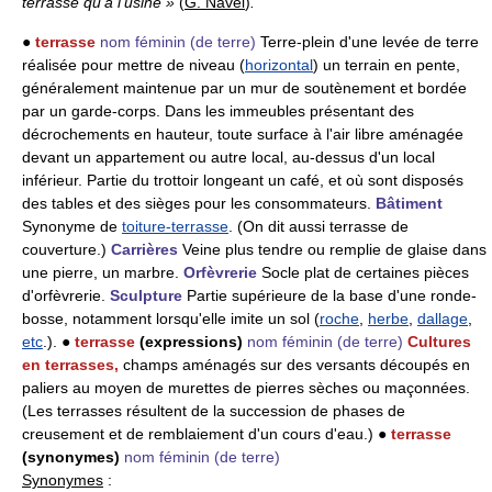
terrasse qu'à l'usine »
(
G. Navel
)
.
●
terrasse
nom féminin
(de terre)
Terre-plein d'une levée de terre
réalisée pour mettre de niveau (
horizontal
) un terrain en pente,
généralement maintenue par un mur de soutènement et bordée
par un garde-corps. Dans les immeubles présentant des
décrochements en hauteur, toute surface à l'air libre aménagée
devant un appartement ou autre local, au-dessus d'un local
inférieur. Partie du trottoir longeant un café, et où sont disposés
des tables et des sièges pour les consommateurs.
Bâtiment
Synonyme de
toiture-terrasse
. (On dit aussi terrasse de
couverture.)
Carrières
Veine plus tendre ou remplie de glaise dans
une pierre, un marbre.
Orfèvrerie
Socle plat de certaines pièces
d'orfèvrerie.
Sculpture
Partie supérieure de la base d'une ronde-
bosse, notamment lorsqu'elle imite un sol (
roche
,
herbe
,
dallage
,
etc
.). ●
terrasse
(expressions)
nom féminin
(de terre)
Cultures
en terrasses,
champs aménagés sur des versants découpés en
paliers au moyen de murettes de pierres sèches ou maçonnées.
(Les terrasses résultent de la succession de phases de
creusement et de remblaiement d'un cours d'eau.) ●
terrasse
(synonymes)
nom féminin
(de terre)
Synonymes
: