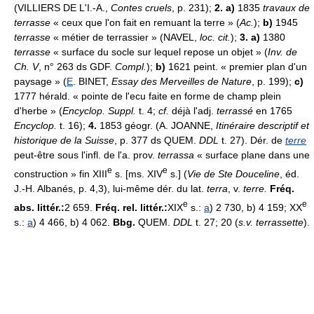
(VILLIERS DE L'I.-A.,
Contes cruels
, p. 231);
2. a)
1835
travaux de
terrasse
« ceux que l'on fait en remuant la terre » (
Ac.
);
b)
1945
terrasse
« métier de terrassier » (NAVEL,
loc. cit.
);
3. a)
1380
terrasse
« surface du socle sur lequel repose un objet » (
Inv. de
Ch. V
, n° 263 ds GDF.
Compl.
);
b)
1621 peint. « premier plan d'un
paysage » (
E
. BINET,
Essay des Merveilles de Nature
, p. 199);
c)
1777 hérald. « pointe de l'ecu faite en forme de champ plein
d'herbe » (
Encyclop. Suppl.
t. 4;
cf.
déjà l'adj.
terrassé
en 1765
Encyclop.
t. 16);
4.
1853 géogr. (A. JOANNE,
Itinéraire descriptif et
historique de la Suisse
, p. 377 ds QUEM.
DDL
t. 27). Dér. de
terre
peut-être sous l'infl. de l'a. prov.
terrassa
« surface plane dans une
e
e
construction » fin XIII
s. [ms. XIV
s.] (
Vie de Ste Douceline
, éd.
J.-H. Albanés, p. 4,3), lui-même dér. du lat.
terra
, v.
terre.
Fréq.
e
e
abs. littér.:
2 659.
Fréq. rel. littér.:
XIX
s.:
a
) 2 730, b) 4 159; XX
s.:
a
) 4 466, b) 4 062.
Bbg.
QUEM.
DDL
t. 27; 20 (
s.v. terrassette
).