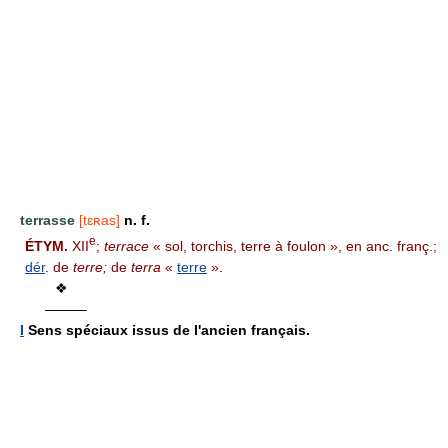
terrasse
[tɛʀas]
n. f.
e
ÉTYM.
XII
;
terrace
« sol, torchis, terre à foulon », en anc. franç.;
dér
. de
terre;
de
terra
«
terre
».
❖
———
I
Sens spéciaux issus de l'ancien français.