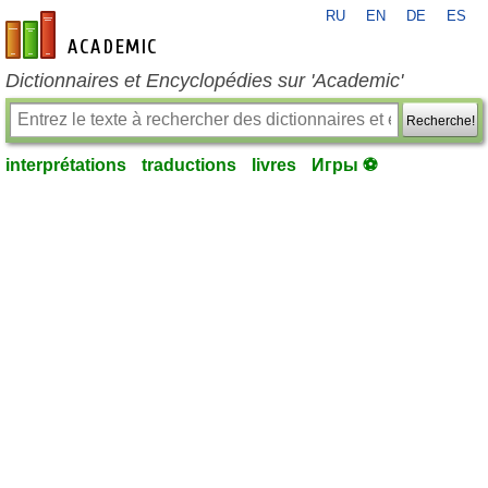
RU
EN
DE
ES
fr-academic.com
Dictionnaires et Encyclopédies sur 'Academic'
Recherche!
interprétations
traductions
livres
Игры ⚽