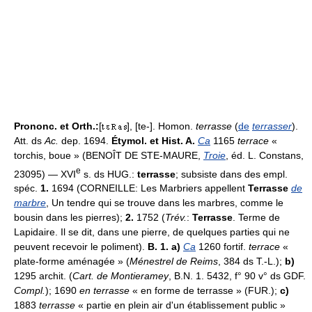
Prononc. et Orth.:
[
], [te-]. Homon.
terrasse
(
de
terrasser
).
Att. ds
Ac.
dep. 1694.
Étymol. et Hist. A.
Ca
1165
terrace
«
torchis, boue » (BENOÎT DE STE-MAURE,
Troie
, éd. L. Constans,
e
23095) — XVI
s. ds HUG.:
terrasse
; subsiste dans des empl.
spéc.
1.
1694 (CORNEILLE: Les Marbriers appellent
Terrasse
de
marbre
, Un tendre qui se trouve dans les marbres, comme le
bousin dans les pierres);
2.
1752 (
Trév.
:
Terrasse
. Terme de
Lapidaire. Il se dit, dans une pierre, de quelques parties qui ne
peuvent recevoir le poliment).
B. 1. a)
Ca
1260 fortif.
terrace
«
plate-forme aménagée » (
Ménestrel de Reims
, 384 ds T.-L.);
b)
1295 archit. (
Cart. de Montieramey
, B.N. 1. 5432, f° 90 v° ds GDF.
Compl.
); 1690
en terrasse
« en forme de terrasse » (FUR.);
c)
1883
terrasse
« partie en plein air d'un établissement public »